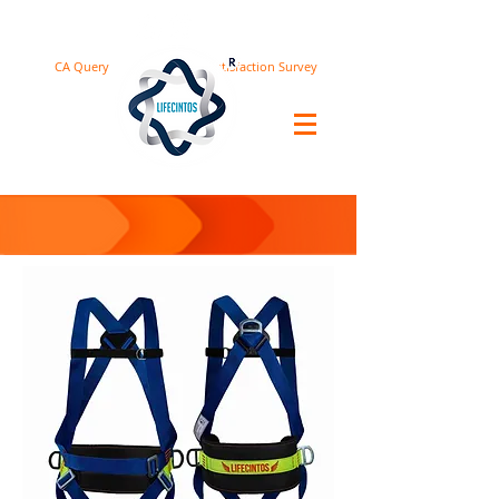
CA Query
Satisfaction Survey