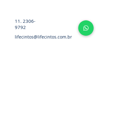
11. 2306-
9792
lifecintos@lifecintos.com.br
R. Mamoré, 715 - Bom Retiro - São
Paulo - SP. CEP.:
01128-020