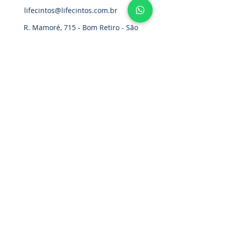
lifecintos@lifecintos.com.br
R. Mamoré, 715 - Bom Retiro - São
Paulo - SP. CEP.:
01128-020
Home