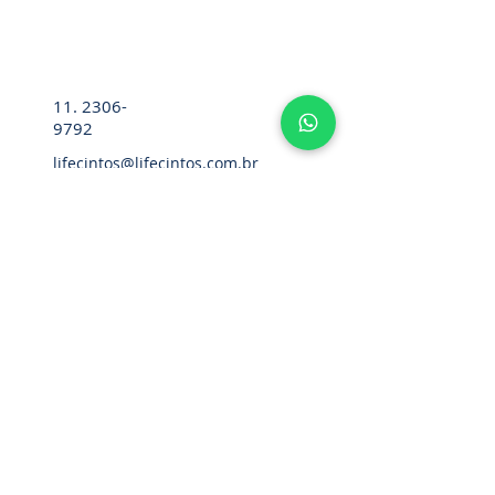
11. 2306-
9792
lifecintos@lifecintos.com.br
R. Mamoré, 715 - Bom Retiro - São
Paulo - SP. CEP.:
01128-020