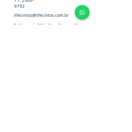
11. 2306-
9792
lifecintos@lifecintos.com.br
R. Mamoré, 715 - Bom Retiro - São
Paulo - SP. CEP.:
01128-020