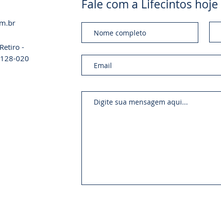
Fale com a Lifecintos ho
om.br
etiro -
01128-020