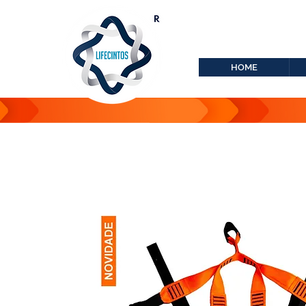
lifecintos@lifecint
r
HOME