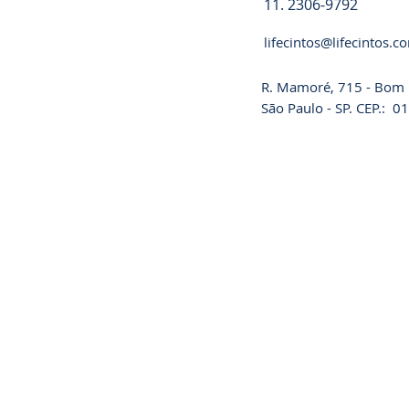
11. 2306-9792
lifecintos@lifecintos.c
R. Mamoré, 715 - Bom R
São Paulo - SP. CEP.: 