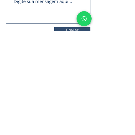
Enviar
11. 2306-
9792
lifecintos@lifecintos.com.br
R. Mamoré, 715 - Bom Retiro - São
Paulo - SP. CEP.:
01128-020