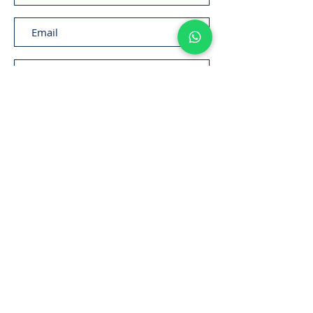
Enviar
11. 2306-
9792
lifecintos@lifecintos.com.br