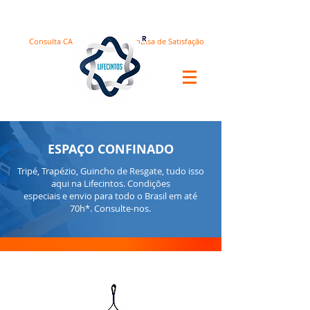
Consulta CA
Pesquisa de Satisfação
ESPAÇO CONFINADO
Tripé, Trapézio, Guincho de Resgate, tudo isso
aqui na Lifecintos. Condições
especiais e envio para todo o Brasil em até
70h*. Consulte-nos.