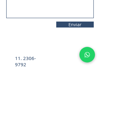
Enviar
11. 2306-
9792
lifecintos@lifecintos.com.br
R. Mamoré, 715 - Bom Retiro - São
Paulo - SP. CEP.:
01128-020