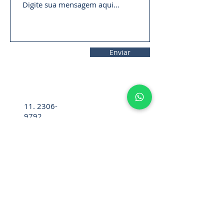
Enviar
11. 2306-
9792
lifecintos@lifecintos.com.br
R. Mamoré, 715 - Bom Retiro - São
Paulo - SP. CEP.:
01128-020