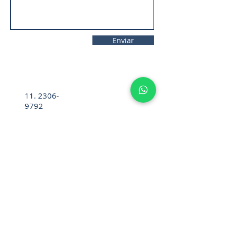
Enviar
11. 2306-
9792
lifecintos@lifecintos.com.br
R. Mamoré, 715 - Bom Retiro - São
Paulo - SP. CEP.:
01128-020