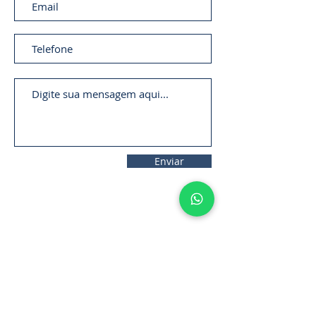
Enviar
11. 2306-
9792
lifecintos@lifecintos.com.br
R. Mamoré, 715 - Bom Retiro - São
Paulo - SP. CEP.:
01128-020