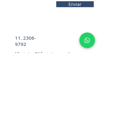
Enviar
11. 2306-
9792
lifecintos@lifecintos.com.br
R. Mamoré, 715 - Bom Retiro - São
Paulo - SP. CEP.:
01128-020