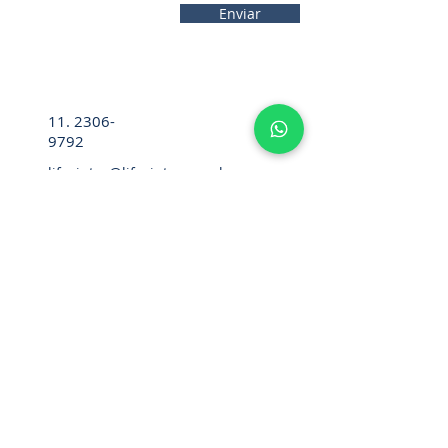
Enviar
11. 2306-
9792
lifecintos@lifecintos.com.br
R. Mamoré, 715 - Bom Retiro - São
Paulo - SP. CEP.:
01128-020