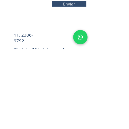
Enviar
11. 2306-
9792
lifecintos@lifecintos.com.br
R. Mamoré, 715 - Bom Retiro - São
Paulo - SP. CEP.:
01128-020