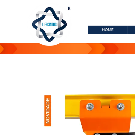
lifecintos@lifecint
r
HOME