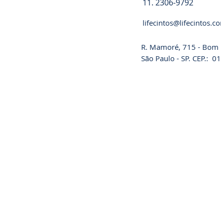
11. 2306-9792
lifecintos@lifecintos.c
R. Mamoré, 715 - Bom R
São Paulo - SP. CEP.: 