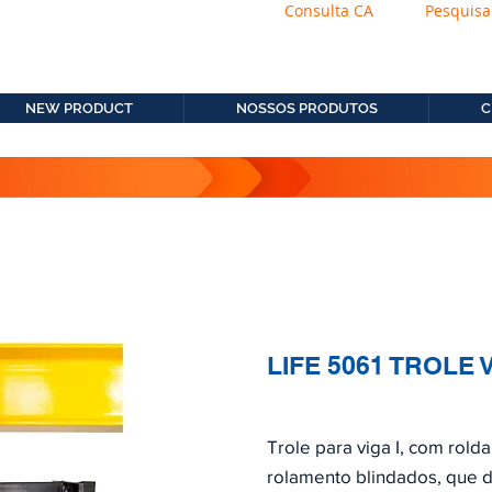
Consulta CA
Pesquisa
os.com.b
11. 2306-9792
NEW PRODUCT
NOSSOS PRODUTOS
C
LIFE 5061 TROLE V
Trole para viga I, com rold
rolamento blindados, que