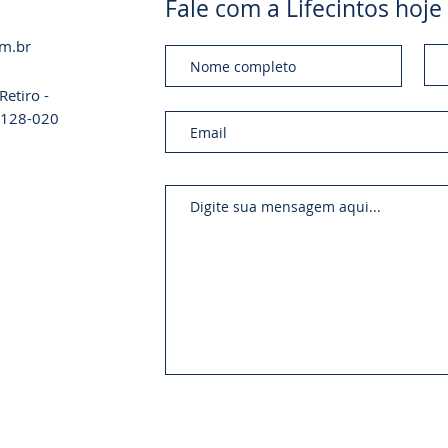
Fale com a Lifecintos ho
om.br
etiro -
01128-020