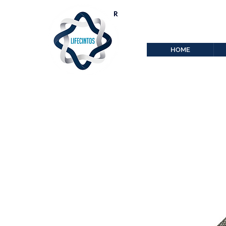
lifecintos@lifecint
r
HOME