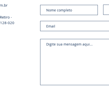
om.br
etiro -
01128-020