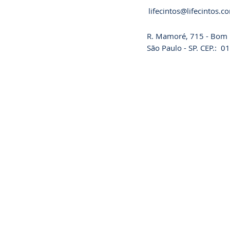
lifecintos@lifecintos.c
R. Mamoré, 715 - Bom R
São Paulo - SP. CEP.: 