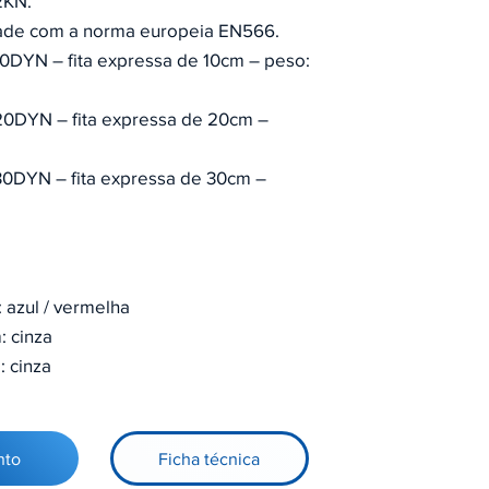
2KN.
ade com a norma europeia EN566.
0DYN – fita expressa de 10cm – peso:
0DYN – fita expressa de 20cm –
0DYN – fita expressa de 30cm –
 azul / vermelha
 cinza
 cinza
nto
Ficha técnica