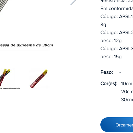
Resistência: 2
Em conformid
Código: APSL1
8g
Código: APSL2
peso: 12g
Código: APSL3
peso: 15g
Peso:
-
Cor(es):
10cm:
20cm:
30cm:
Orçame