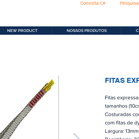
Consulta CA
Pesquisa
os.com.b
11. 2306-9792
NEW PRODUCT
NOSSOS PRODUTOS
C
FITAS E
Fitas express
tamanhos (10c
Costuradas co
com fitas de d
Largura: 13mm