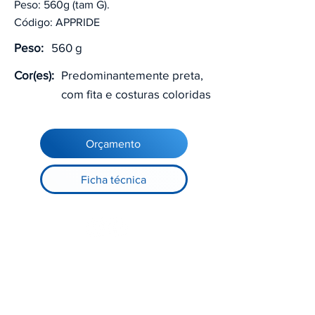
Peso: 560g (tam G).
Código: APPRIDE
Peso:
560 g
Cor(es):
Predominantemente preta,
com fita e costuras coloridas
Orçamento
Ficha técnica
Registre-se no nosso site