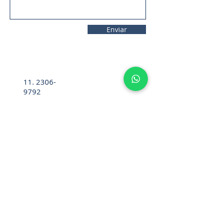
Enviar
11. 2306-
9792
lifecintos@lifecintos.com.br
R. Mamoré, 715 - Bom Retiro - São
Paulo - SP. CEP.:
01128-020