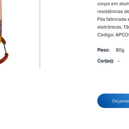
corpo em alumí
resistências d
Fita fabricada
eletrônicas, 1
Código: APCO
Peso:
80g
Cor(es):
--
Orçame