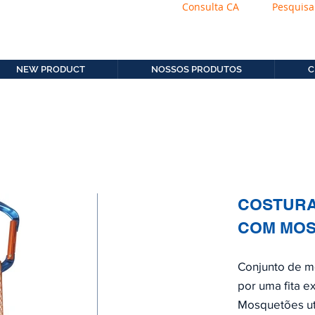
Consulta CA
Pesquisa
os.com.b
11. 2306-9792
NEW PRODUCT
NOSSOS PRODUTOS
C
COSTURA
COM MOS
Conjunto de m
por uma fita e
Mosquetões ut