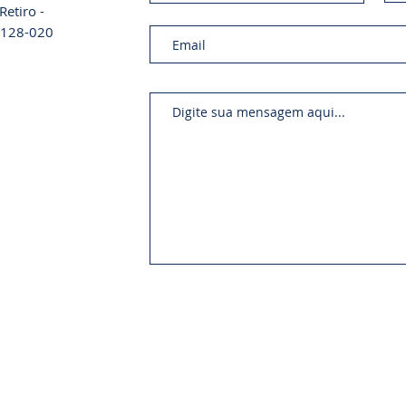
etiro -
01128-020