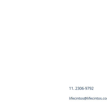
Registre-se
11. 2306-9792
lifecintos@lifecintos.c