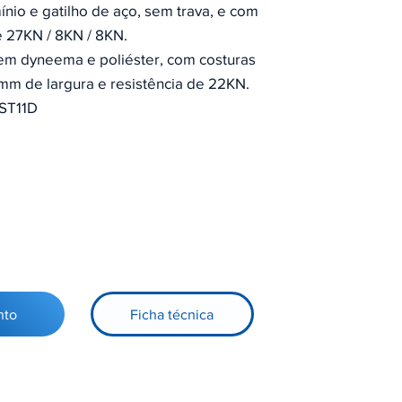
nio e gatilho de aço, sem trava, e com
e 27KN / 8KN / 8KN.
 em dyneema e poliéster, com costuras
3mm de largura e resistência de 22KN.
ST11D
nto
Ficha técnica