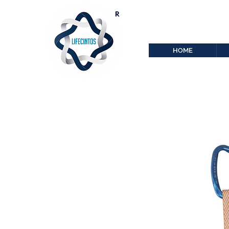
lifecintos@lifecint
r
HOME