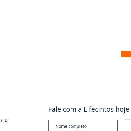
 no nosso site
Fale com a Lifecintos ho
om.br