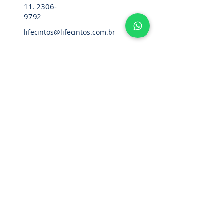
11. 2306-
9792
lifecintos@lifecintos.com.br
R. Mamoré, 715 - Bom Retiro - São
Paulo - SP. CEP.:
01128-020