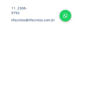
11. 2306-
9792
lifecintos@lifecintos.com.br
R. Mamoré, 715 - Bom Retiro - São
Paulo - SP. CEP.:
01128-020