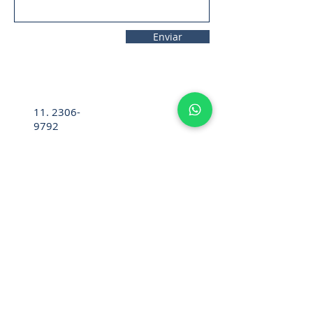
Enviar
11. 2306-
9792
lifecintos@lifecintos.com.br
R. Mamoré, 715 - Bom Retiro - São
Paulo - SP. CEP.:
01128-020