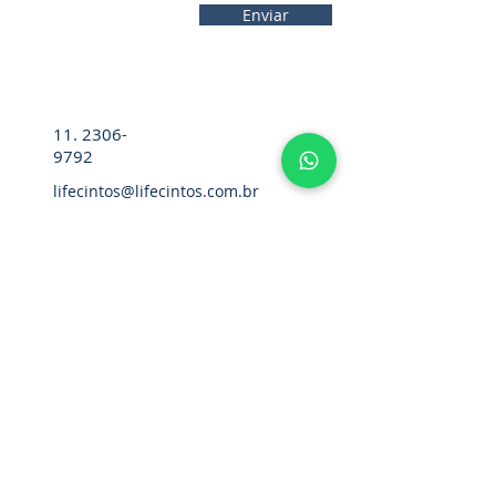
Enviar
11. 2306-
9792
lifecintos@lifecintos.com.br
R. Diez. Pena, 57 - Sala 05 - Bom
Retiro, São Paulo - SP,
01127-020
,
Brasil