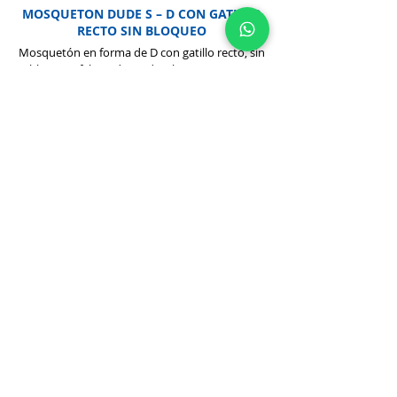
MOSQUETON DUDE S – D CON GATILLO
RECTO SIN BLOQUEO
Mosquetón en forma de D con gatillo recto, sin
bloqueo, fabricado en duraluminio 7075-T6
Descubra más
MOSQUETON DUDE B – D CON GATILLO