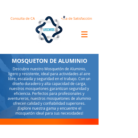
Consulta de CA
Encuesta de Satisfacción
MOSQUETON DE ALUMINIO
Descubre nuestro Mosquetón de Aluminio,
ligero y resistente, ideal para actividades al aire
libre, escalada y seguridad en el trabajo. Con un
diseño duradero y alta capacidad de carga,
nuestros mosquetones garantizan seguridad y
eficiencia. Perfectos para profesionales y
aventureros, nuestros mosquetones de aluminio
ofrecen calidad y confiabilidad superiores.
¡Explore nuestra gama y encuentre el
mosquetón ideal para sus necesidades!