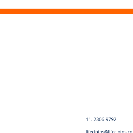
Registre-se
11. 2306-9792
lifecintos@lifecintos.c