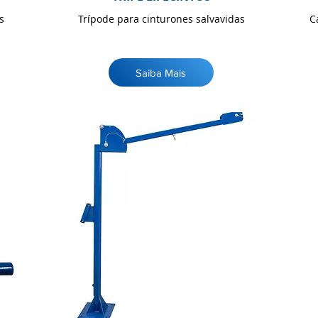
s
Trípode para cinturones salvavidas
C
Saiba Mais