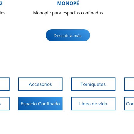
2
MONOPÉ
dos
Monopie para espacios confinados
Descubra más
Accesorios
Torniquetes
s
Espacio Confinado
Línea de vida
Cor