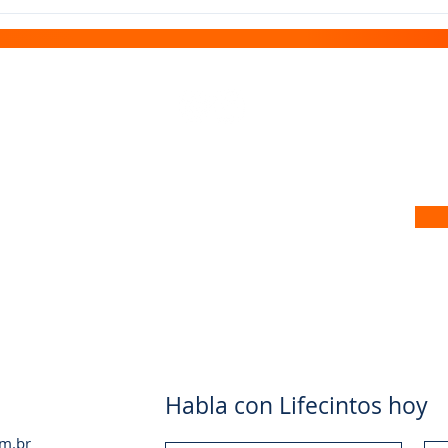
 no nosso site
Habla con Lifecintos hoy
om.br