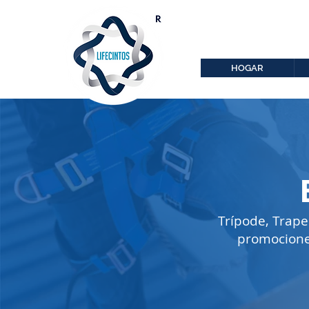
lifecintos@lifecint
r
HOGAR
Trípode, Trape
promociones