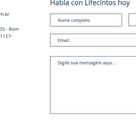
Habla con Lifecintos hoy
om.br
a 05 - Bom
 01127-