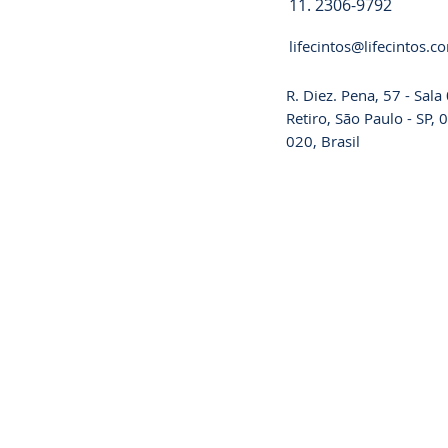
11. 2306-9792
lifecintos@lifecintos.c
R. Diez. Pena, 57 - Sal
Retiro, São Paulo - SP,
020, Brasil