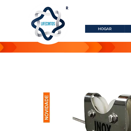
lifecintos@lifecint
r
HOGAR