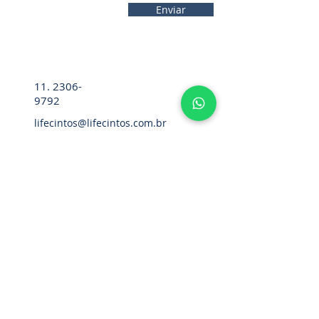
Enviar
11. 2306-
9792
lifecintos@lifecintos.com.br
R. Diez. Pena, 57 - Sala 05 - Bom
Retiro, São Paulo - SP,
01127-020
,
Brasil