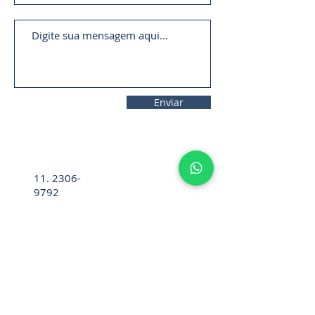
Enviar
11. 2306-
9792
lifecintos@lifecintos.com.br
R. Diez. Pena, 57 - Sala 05 - Bom
Retiro, São Paulo - SP,
01127-020
,
Brasil