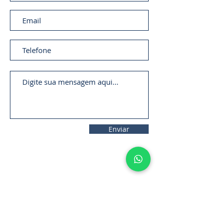
Enviar
11. 2306-
9792
lifecintos@lifecintos.com.br