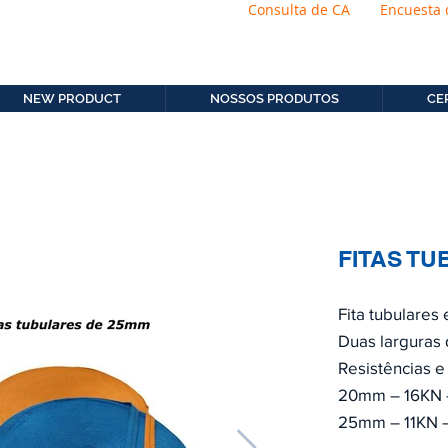
Consulta de CA
Encuesta 
os.com.b
11. 2306-9792
NEW PRODUCT
NOSSOS PRODUTOS
CE
FITAS T
Fita tubulares
Duas larguras
Resistências e 
20mm – 16KN –
25mm – 11KN –