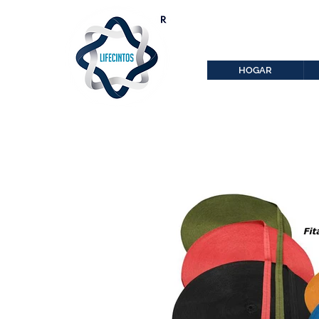
lifecintos@lifecint
r
HOGAR