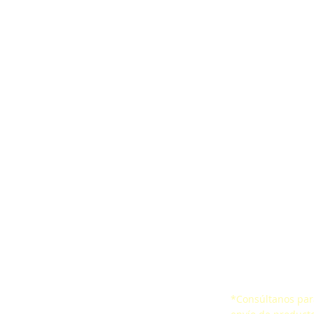
ones
Correa ergonómica
Encuesta de Satis
aídas
CertificacionesSello de
Certificados
io Confinado
Conformidad
*Consúltanos para