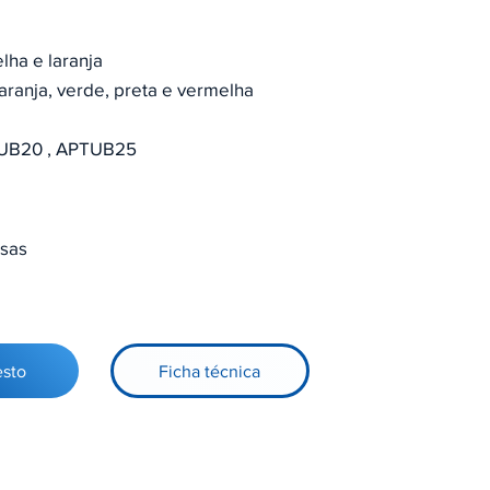
ha e laranja
aranja, verde, preta e vermelha
TUB20 , APTUB25
rsas
esto
Ficha técnica