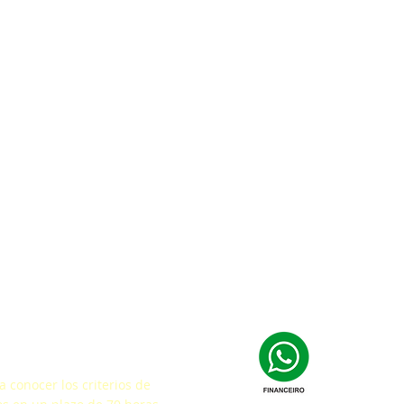
facción
 conocer los criterios de