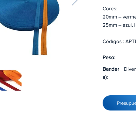
Cores:
20mm – vermel
25mm – azul, l
Códigos : AP
Peso:
-
Bander
Dive
a):
Presupu