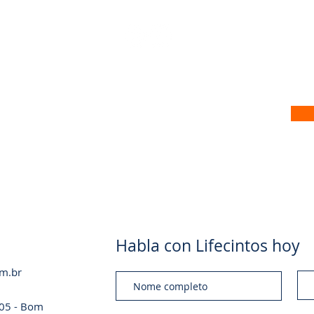
 no nosso site
Habla con Lifecintos hoy
om.br
a 05 - Bom