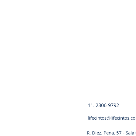
Registre-se
11. 2306-9792
lifecintos@lifecintos.c
R. Diez. Pena, 57 - Sal