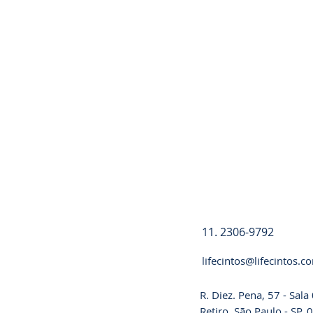
Registre-se
11. 2306-9792
lifecintos@lifecintos.c
R. Diez. Pena, 57 - Sal
Retiro, São Paulo - SP,