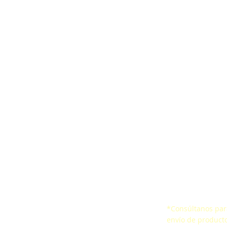
ones
Correa ergonómica
Encuesta de Satis
aídas
CertificacionesSello de
Certificados
io Confinado
Conformidad
*Consúltanos para
 de vida
envío de producto