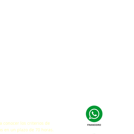
facción
 conocer los criterios de
s en un plazo de 70 horas.