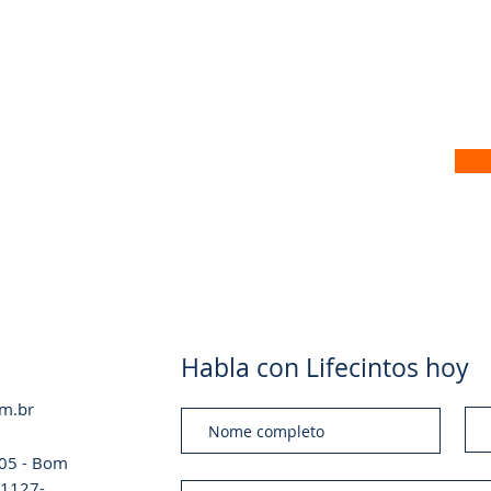
 no nosso site
Habla con Lifecintos hoy
om.br
a 05 - Bom
 01127-