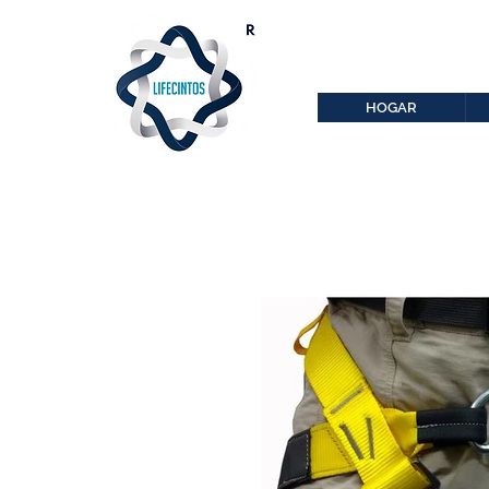
lifecintos@lifecint
r
HOGAR