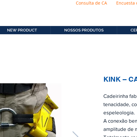
Consulta de CA
Encuesta 
os.com.b
11. 2306-9792
NEW PRODUCT
NOSSOS PRODUTOS
CE
KINK – C
Cadeirinha fab
tenacidade, co
espeleologia.
A conexão bem
amplitude de 