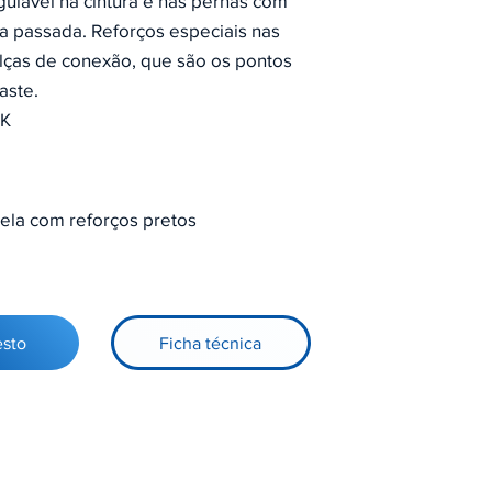
ulável na cintura e nas pernas com
la passada. Reforços especiais nas
lças de conexão, que são os pontos
aste.
NK
ela com reforços pretos
esto
Ficha técnica