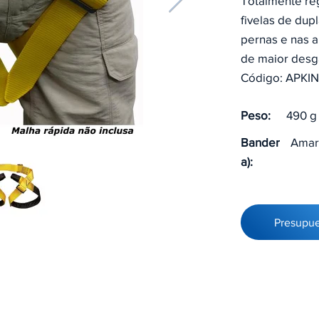
Totalmente reg
fivelas de dup
pernas e nas a
de maior desg
Código: APKI
Peso:
490 g
Bander
Amar
a):
Presupu