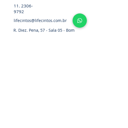
11. 2306-
9792
lifecintos@lifecintos.com.br
R. Diez. Pena, 57 - Sala 05 - Bom
Retiro, São Paulo - SP,
01127-020
,
Brasil