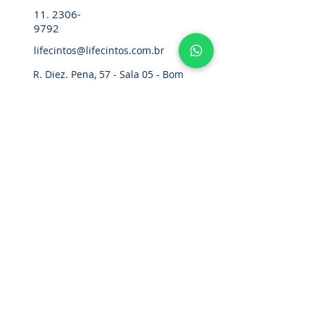
11. 2306-
9792
lifecintos@lifecintos.com.br
R. Diez. Pena, 57 - Sala 05 - Bom
Retiro, São Paulo - SP,
01127-020
,
Brasil