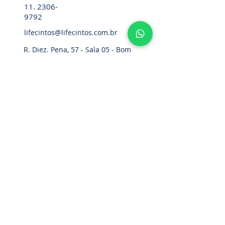
11. 2306-
9792
lifecintos@lifecintos.com.br
R. Diez. Pena, 57 - Sala 05 - Bom
Retiro, São Paulo - SP,
01127-020
,
Brasil