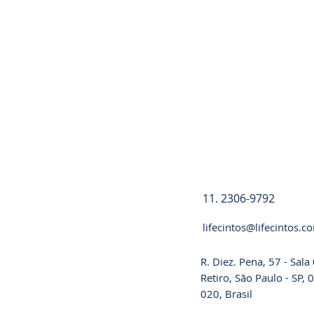
Registre-se
11. 2306-9792
lifecintos@lifecintos.c
R. Diez. Pena, 57 - Sal
Retiro, São Paulo - SP,
020, Brasil