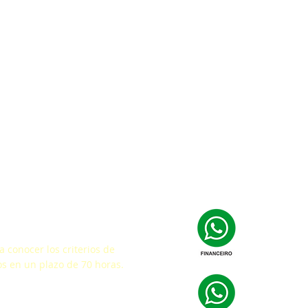
facción
 conocer los criterios de
s en un plazo de 70 horas.