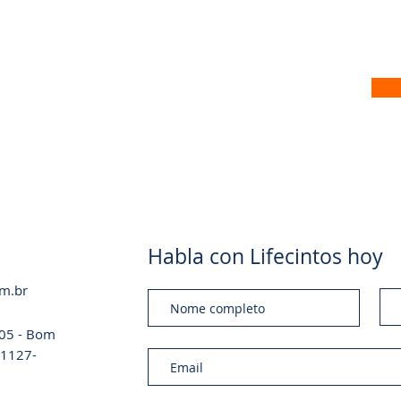
 no nosso site
Habla con Lifecintos hoy
om.br
a 05 - Bom
 01127-