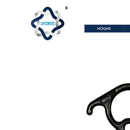
lifecintos@lifecint
r
HOGAR