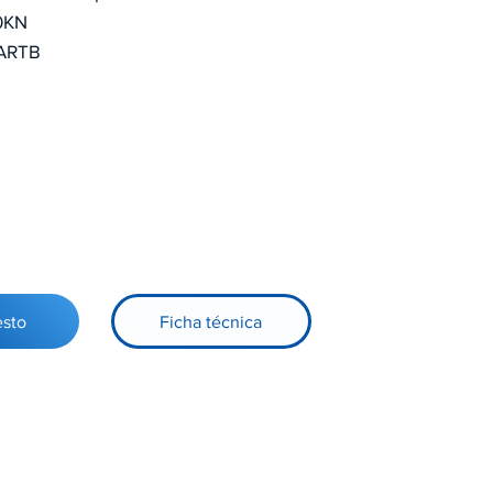
60KN
BARTB
o
esto
Ficha técnica