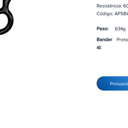
Resistência: 
Código: APS
Peso:
634g
Bander
Pret
a):
Presupu