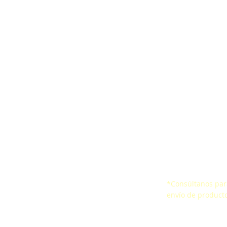
ones
Correa ergonómica
Encuesta de Satis
aídas
CertificacionesSello de
Certificados
io Confinado
Conformidad
*Consúltanos para
 de vida
envío de producto