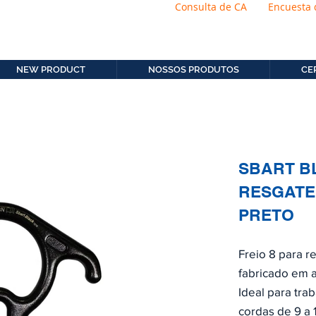
Consulta de CA
Encuesta 
os.com.b
11. 2306-9792
NEW PRODUCT
NOSSOS PRODUTOS
CE
SBART BL
RESGATE
PRETO
Freio 8 para r
fabricado em a
Ideal para tra
cordas de 9 a