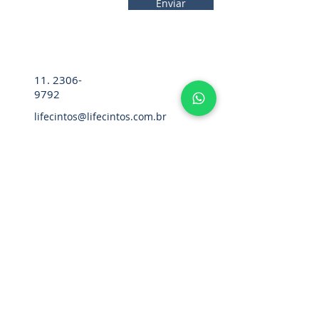
Enviar
11. 2306-
9792
lifecintos@lifecintos.com.br
R. Diez. Pena, 57 - Sala 05 - Bom
Retiro, São Paulo - SP,
01127-020
,
Brasil