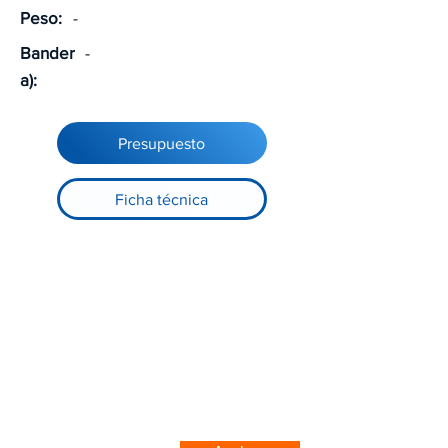
Peso:
-
Bander
-
a):
Presupuesto
Ficha técnica
Registre-se no nosso site