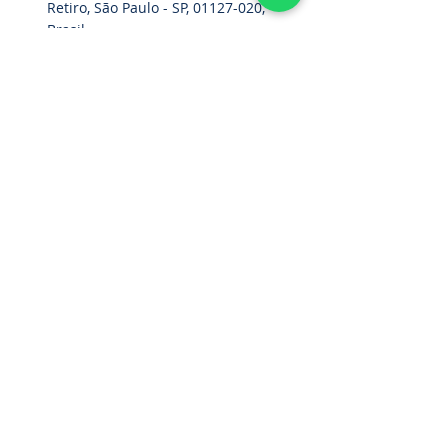
Retiro, São Paulo - SP,
01127-020
,
Brasil
Hogar
Cinturón de paracaídas
Accesorios