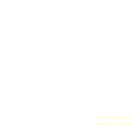
ones
Correa ergonómica
Encuesta de Satis
aídas
CertificacionesSello de
Certificados
io Confinado
Conformidad
*Consúltanos para
 de vida
envío de producto