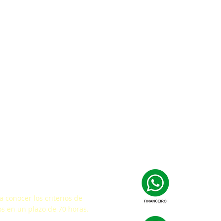
facción
 conocer los criterios de
s en un plazo de 70 horas.