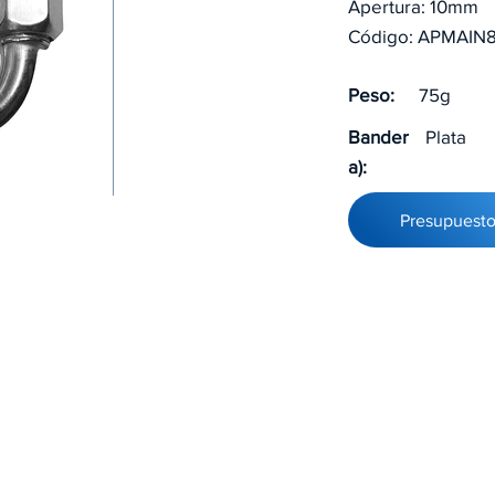
Apertura: 10mm
Código: APMAIN
Peso:
75g
Bander
Plata
a):
Presupuest