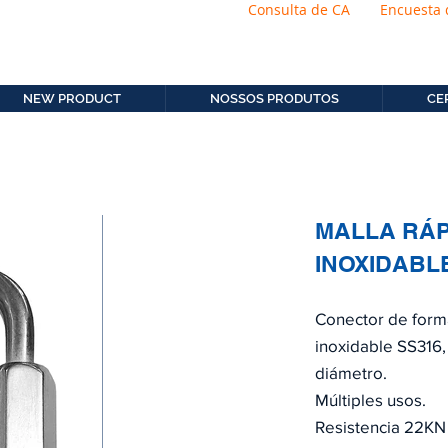
Consulta de CA
Encuesta 
os.com.b
11. 2306-9792
NEW PRODUCT
NOSSOS PRODUTOS
CE
MALLA RÁP
INOXIDABL
Conector de form
inoxidable SS316,
diámetro.
Múltiples usos.
Resistencia 22KN