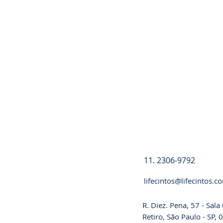
Registre-se
11. 2306-9792
lifecintos@lifecintos.c
R. Diez. Pena, 57 - Sal
Retiro, São Paulo - SP,