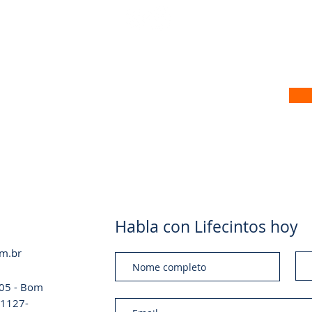
 no nosso site
Habla con Lifecintos hoy
om.br
a 05 - Bom
 01127-