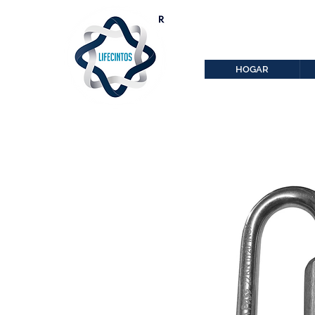
lifecintos@lifecint
r
HOGAR