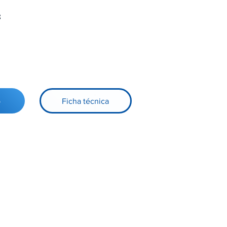
8
o
Ficha técnica