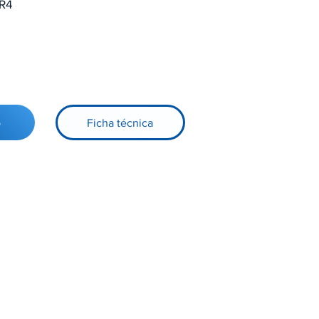
R4
o
Ficha técnica