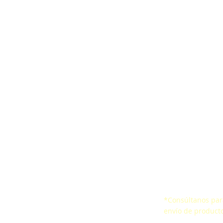
ones
Correa ergonómica
Encuesta de Satis
aídas
CertificacionesSello de
Certificados
io Confinado
Conformidad
*Consúltanos para
 de vida
envío de producto