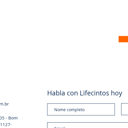
 no nosso site
Habla con Lifecintos hoy
om.br
a 05 - Bom
 01127-