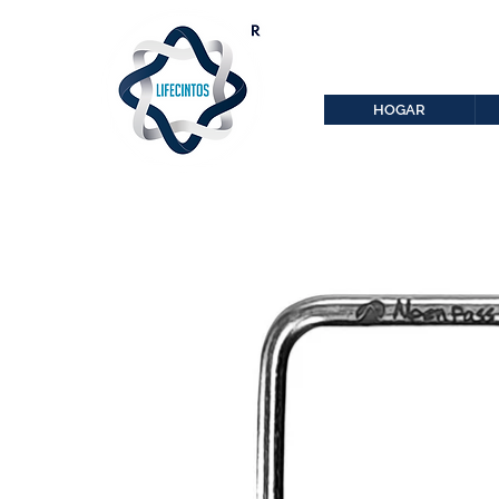
lifecintos@lifecint
r
HOGAR