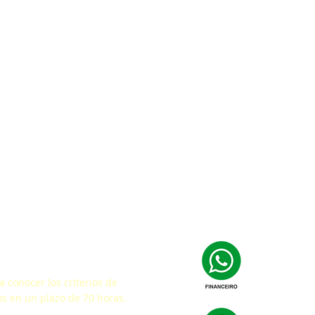
facción
 conocer los criterios de
s en un plazo de 70 horas.