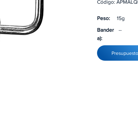
Código: APMALQ
Peso:
15g
Bander
--
a):
Presupuest