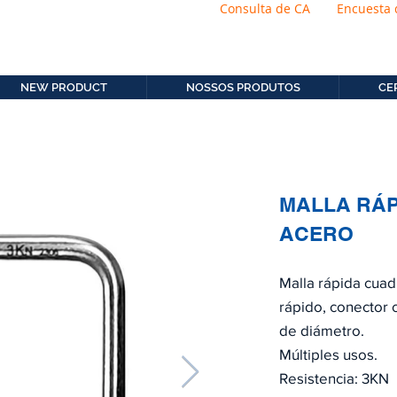
Consulta de CA
Encuesta 
os.com.b
11. 2306-9792
NEW PRODUCT
NOSSOS PRODUTOS
CE
MALLA RÁ
ACERO
Malla rápida cua
rápido, conector 
de diámetro.
Múltiples usos.
Resistencia: 3KN