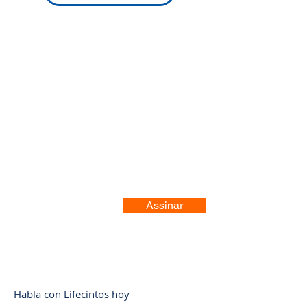
Registre-se no nosso site
Assinar
Habla con Lifecintos hoy