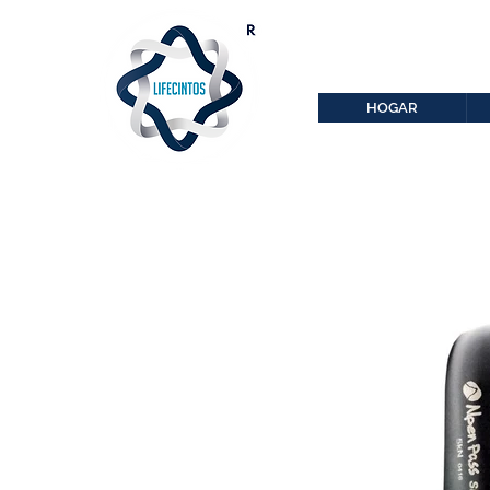
lifecintos@lifecint
r
HOGAR