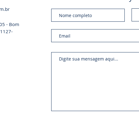
om.br
a 05 - Bom
 01127-