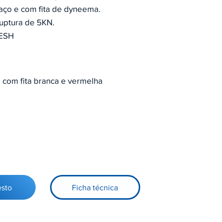
aço e com fita de dyneema.
ruptura de 5KN.
HESH
 com fita branca e vermelha
esto
Ficha técnica