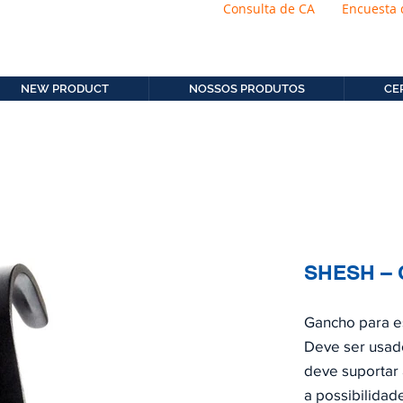
Consulta de CA
Encuesta 
os.com.b
11. 2306-9792
NEW PRODUCT
NOSSOS PRODUTOS
CE
SHESH –
Gancho para esc
Deve ser usado
deve suportar
a possibilidad