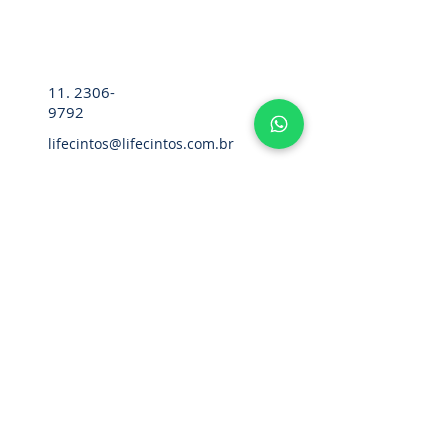
11. 2306-
9792
lifecintos@lifecintos.com.br
R. Diez. Pena, 57 - Sala 05 - Bom
Retiro, São Paulo - SP,
01127-020
,
Brasil