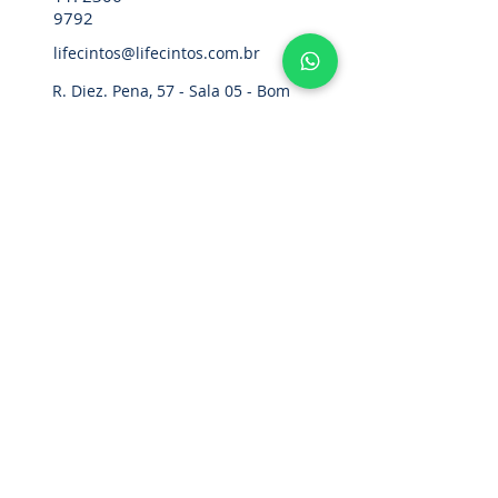
9792
lifecintos@lifecintos.com.br
R. Diez. Pena, 57 - Sala 05 - Bom
Retiro, São Paulo - SP,
01127-020
,
Brasil