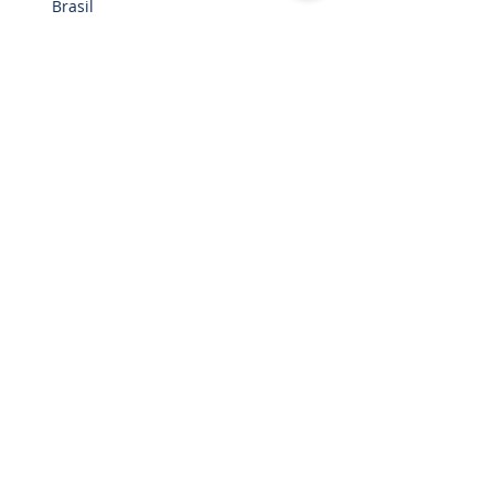
Brasil
Hogar
Cinturón de paracaídas
Accesorios
Torniquetes