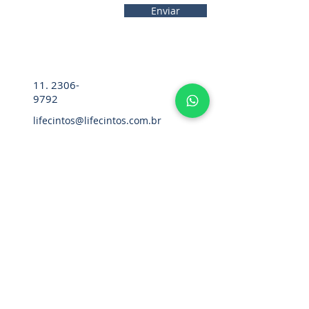
Enviar
11. 2306-
9792
lifecintos@lifecintos.com.br
R. Diez. Pena, 57 - Sala 05 - Bom
Retiro, São Paulo - SP,
01127-020
,
Brasil