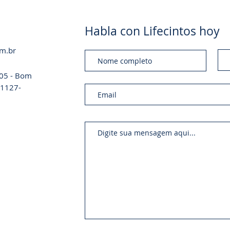
Habla con Lifecintos hoy
om.br
a 05 - Bom
 01127-