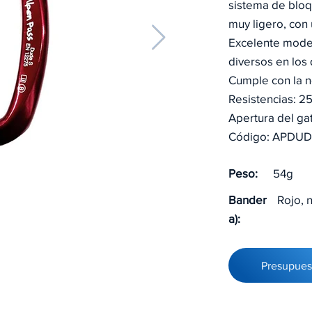
sistema de bloq
muy ligero, con
Excelente mode
diversos en los
Cumple con la 
Resistencias: 2
Apertura del gat
Código: APDU
Peso:
54g
Bander
Rojo, 
a):
Presupues