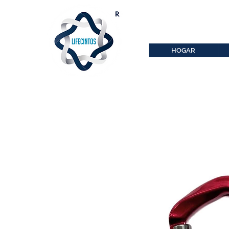
lifecintos@lifecint
r
HOGAR