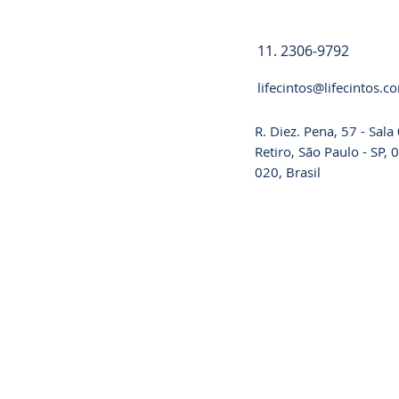
11. 2306-9792
lifecintos@lifecintos.c
R. Diez. Pena, 57 - Sal
Retiro, São Paulo - SP,
020, Brasil