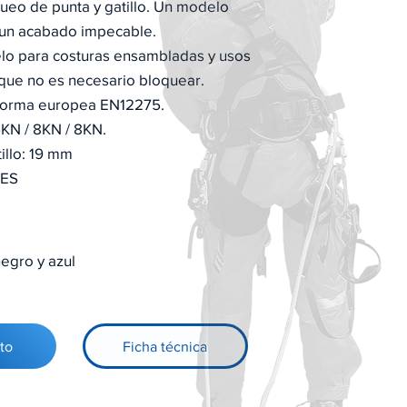
ueo de punta y gatillo. Un modelo
 un acabado impecable.
lo para costuras ensambladas y usos
 que no es necesario bloquear.
norma europea EN12275.
5KN / 8KN / 8KN.
illo: 19 mm
DES
negro y azul
to
Ficha técnica