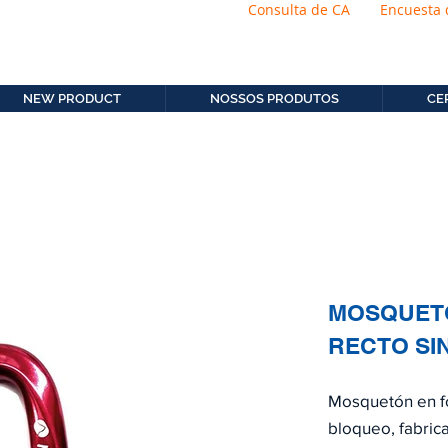
Consulta de CA
Encuesta 
os.com.b
11. 2306-9792
NEW PRODUCT
NOSSOS PRODUTOS
CE
MOSQUETO
RECTO SI
Mosquetón en fo
bloqueo, fabric