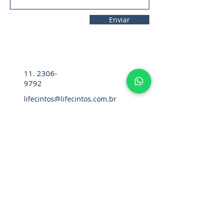
Enviar
11. 2306-
9792
lifecintos@lifecintos.com.br
R. Diez. Pena, 57 - Sala 05 - Bom
Retiro, São Paulo - SP,
01127-020
,
Brasil