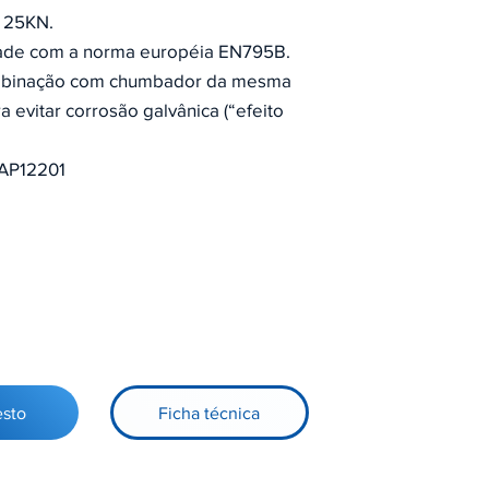
e 25KN.
ade com a norma européia EN795B.
ombinação com chumbador da mesma
a evitar corrosão galvânica (“efeito
AP12201
esto
Ficha técnica