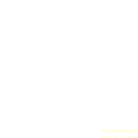
ones
Correa ergonómica
Encuesta de Satis
aídas
CertificacionesSello de
Certificados
io Confinado
Conformidad
*Consúltanos para
 de vida
envío de producto