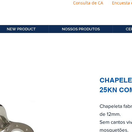
Consulta de CA
Encuesta 
os.com.b
11. 2306-9792
NEW PRODUCT
NOSSOS PRODUTOS
CE
CHAPELET
25KN CO
Chapeleta fabr
de 12mm.
Sem cantos vi
mosquetões.