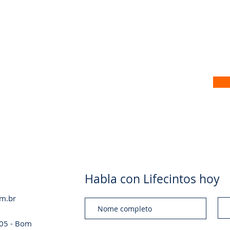
 no nosso site
Habla con Lifecintos hoy
om.br
a 05 - Bom