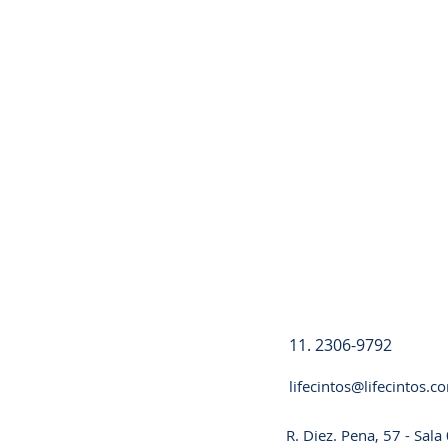
Registre-se
11. 2306-9792
lifecintos@lifecintos.c
R. Diez. Pena, 57 - Sal