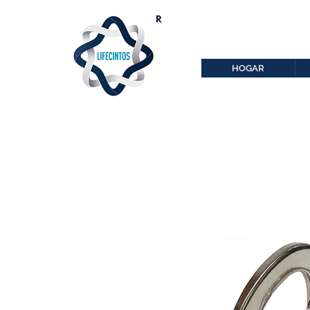
lifecintos@lifecint
r
HOGAR