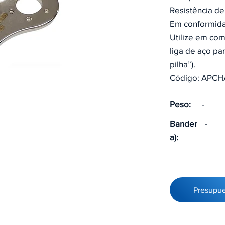
Resistência d
Em conformid
Utilize em c
liga de aço par
pilha”).
Código: APCH
Peso:
-
Bander
-
a):
Presupu