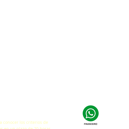
facción
 conocer los criterios de
s en un plazo de 70 horas.