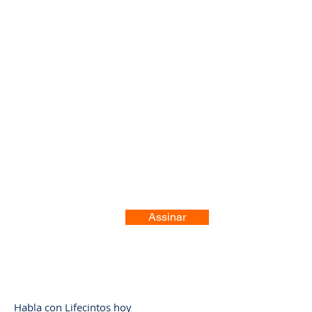
Registre-se no nosso site
Assinar
Habla con Lifecintos hoy