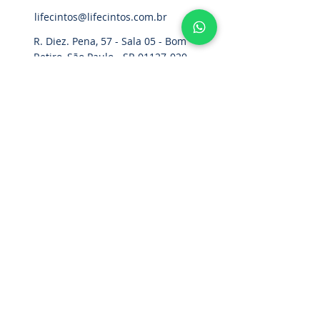
lifecintos@lifecintos.com.br
R. Diez. Pena, 57 - Sala 05 - Bom
Retiro, São Paulo - SP,
01127-020
,
Brasil