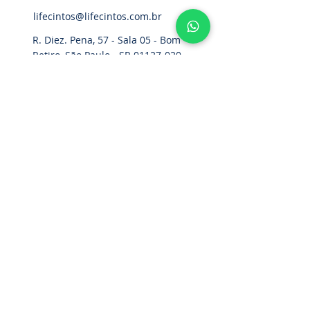
lifecintos@lifecintos.com.br
R. Diez. Pena, 57 - Sala 05 - Bom
Retiro, São Paulo - SP,
01127-020
,
Brasil