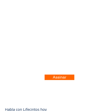
Registre-se no nosso site
Assinar
Habla con Lifecintos hoy